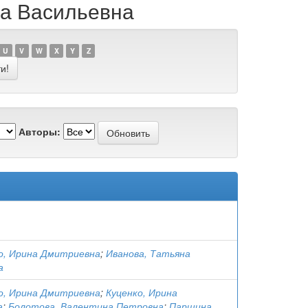
на Васильевна
U
V
W
X
Y
Z
Авторы:
, Ирина Дмитриевна
;
Иванова, Татьяна
а
, Ирина Дмитриевна
;
Куценко, Ирина
а
;
Болотова, Валентина Петровна
;
Паршина,