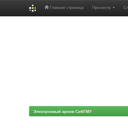
Главная страница
Просмотр
С
Skip
navigation
Электронный архив СибГМУ