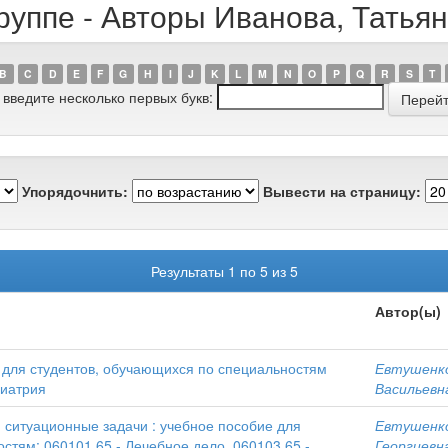
руппе - Авторы Иванова, Татья
B
C
D
E
F
G
H
I
J
K
L
M
N
O
P
Q
R
S
T
 введите несколько первых букв:
Упорядочнить:
Вывести на страницу:
Результаты 1 по 5 из 5
Автор(ы)
 для студентов, обучающихся по специальностям
Евтушенко
диатрия
Васильевн
 ситуационные задачи : учебное пособие для
Евтушенко
стям: 060101 65 - Лечебное дело, 060103 65 -
Георгиевн