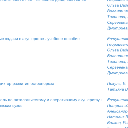
Ольга Вад
Валентин
Тихонова,
Сергеевна
Дмитриев
е задачи в акушерстве : учебное пособие
Евтушенко
Георгиевн
Ольга Вад
Валентин
Тихонова,
Сергеевна
Дмитриев
диктор развития остеопороза
Покуль, Е. 
Татьяна В
оль по патологическому и оперативному акушерству :
Евтушенко
нских вузов
Петровна
Александр
Наталья 
Волков, Р