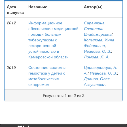
Дата
Название
Автор(ы)
выпуска
2012
Информационное
Саранчина,
обеспечение медицинской
Светлана
помощи больным
Владимировна
;
туберкулезом с
Копылова, Инна
лекарственной
Федоровна
;
устойчивостью в
Иванова, О. В.
;
Кемеровской области
Ломова, Л. А.
2015
Состояние системы
Царегородцев, Н.
гемостаза у детей с
А.
;
Иванова, О. В.
;
метаболическим
Дианов, Олег
синдромом
Августович
Результаты 1 по 2 из 2