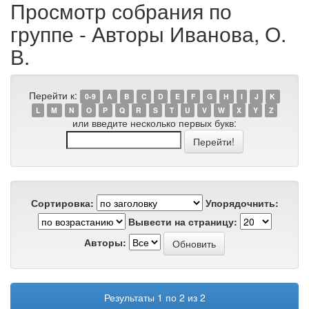
Просмотр собрания по
группе - Авторы Иванова, О.
В.
Перейти к:
0-9
A
B
C
D
E
F
G
H
I
J
K
L
M
N
O
P
Q
R
S
T
U
V
W
X
Y
Z
или введите несколько первых букв:
Сортировка:
Упорядочнить:
Вывести на страницу:
Авторы:
Результаты 1 по 2 из 2