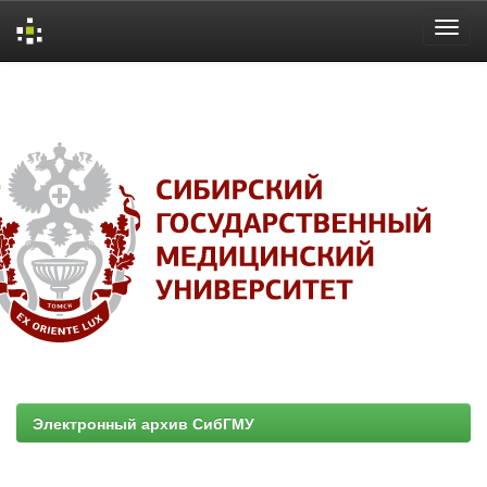
Skip
navigation
Электронный архив СибГМУ