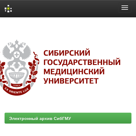
Skip
navigation
Электронный архив СибГМУ