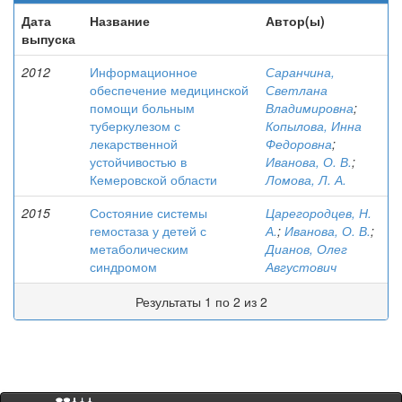
Дата
Название
Автор(ы)
выпуска
2012
Информационное
Саранчина,
обеспечение медицинской
Светлана
помощи больным
Владимировна
;
туберкулезом с
Копылова, Инна
лекарственной
Федоровна
;
устойчивостью в
Иванова, О. В.
;
Кемеровской области
Ломова, Л. А.
2015
Состояние системы
Царегородцев, Н.
гемостаза у детей с
А.
;
Иванова, О. В.
;
метаболическим
Дианов, Олег
синдромом
Августович
Результаты 1 по 2 из 2