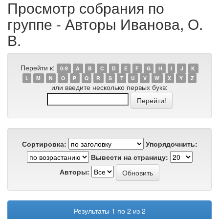
Просмотр собрания по
группе - Авторы Иванова, О.
В.
Перейти к:
0-9
A
B
C
D
E
F
G
H
I
J
K
L
M
N
O
P
Q
R
S
T
U
V
W
X
Y
Z
или введите несколько первых букв:
Сортировка:
Упорядочнить:
Вывести на страницу:
Авторы:
Результаты 1 по 2 из 2