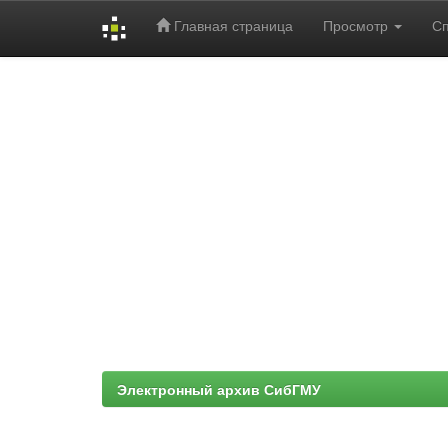
Главная страница
Просмотр
С
Skip
navigation
Электронный архив СибГМУ