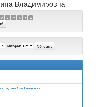
ерина Владимировна
U
V
W
X
Y
Z
Авторы:
Екатерина Владимировна