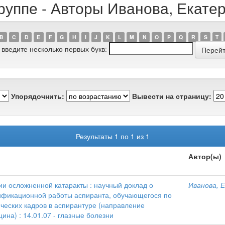
руппе - Авторы Иванова, Екат
B
C
D
E
F
G
H
I
J
K
L
M
N
O
P
Q
R
S
T
 введите несколько первых букв:
Упорядочнить:
Вывести на страницу:
Результаты 1 по 1 из 1
Автор(ы)
ии осложненной катаракты : научный доклад о
Иванова, 
ификационной работы аспиранта, обучающегося по
ческих кадров в аспирантуре (направление
ина) : 14.01.07 - глазные болезни