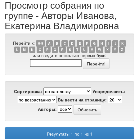
Просмотр собрания по
группе - Авторы Иванова,
Екатерина Владимировна
Перейти к:
0-9
A
B
C
D
E
F
G
H
I
J
K
L
M
N
O
P
Q
R
S
T
U
V
W
X
Y
Z
или введите несколько первых букв:
Сортировка:
Упорядочнить:
Вывести на страницу:
Авторы:
Результаты 1 по 1 из 1