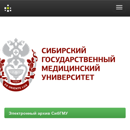
Skip
navigation
Электронный архив СибГМУ