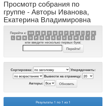
Просмотр собрания по
группе - Авторы Иванова,
Екатерина Владимировна
Перейти к:
0-9
A
B
C
D
E
F
G
H
I
J
K
L
M
N
O
P
Q
R
S
T
U
V
W
X
Y
Z
или введите несколько первых букв:
Сортировка:
Упорядочнить:
Вывести на страницу:
Авторы:
Результаты 1 по 1 из 1