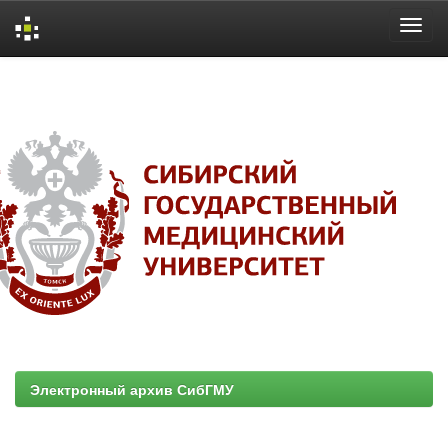
Skip
navigation
Электронный архив СибГМУ