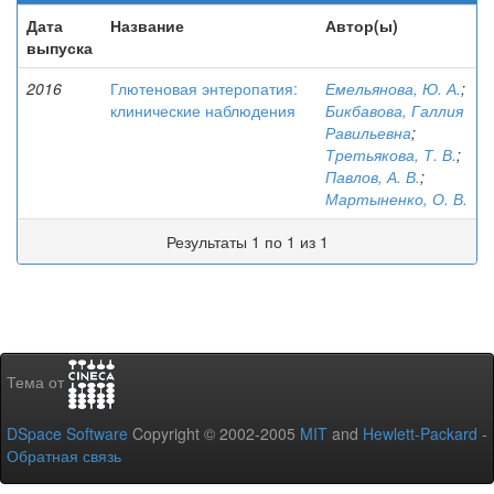
Дата
Название
Автор(ы)
выпуска
2016
Глютеновая энтеропатия:
Емельянова, Ю. А.
;
клинические наблюдения
Бикбавова, Галлия
Равильевна
;
Третьякова, Т. В.
;
Павлов, А. В.
;
Мартыненко, О. В.
Результаты 1 по 1 из 1
Тема от
DSpace Software
Copyright © 2002-2005
MIT
and
Hewlett-Packard
-
Обратная связь