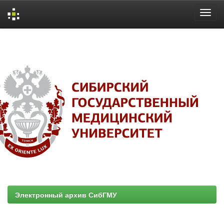
Skip
navigation
Электронный архив СибГМУ