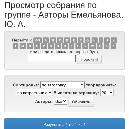
Просмотр собрания по
группе - Авторы Емельянова,
Ю. А.
Перейти к:
0-9
A
B
C
D
E
F
G
H
I
J
K
L
M
N
O
P
Q
R
S
T
U
V
W
X
Y
Z
или введите несколько первых букв:
Сортировка:
Упорядочнить:
Вывести на страницу:
Авторы:
Результаты 1 по 1 из 1