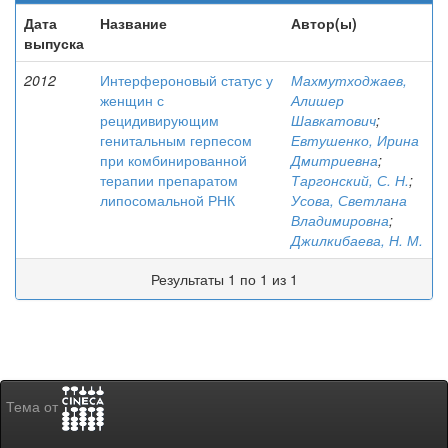
Дата
Название
Автор(ы)
выпуска
2012
Интерфероновый статус у
Махмутходжаев,
женщин с
Алишер
рецидивирующим
Шавкатович
;
генитальным герпесом
Евтушенко, Ирина
при комбинированной
Дмитриевна
;
терапии препаратом
Таргонский, С. Н.
;
липосомальной РНК
Усова, Светлана
Владимировна
;
Джилкибаева, Н. М.
Результаты 1 по 1 из 1
Тема от