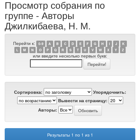
Просмотр собрания по
группе - Авторы
Джилкибаева, Н. М.
Перейти к:
0-9
A
B
C
D
E
F
G
H
I
J
K
L
M
N
O
P
Q
R
S
T
U
V
W
X
Y
Z
или введите несколько первых букв:
Сортировка:
Упорядочнить:
Вывести на страницу:
Авторы:
Результаты 1 по 1 из 1