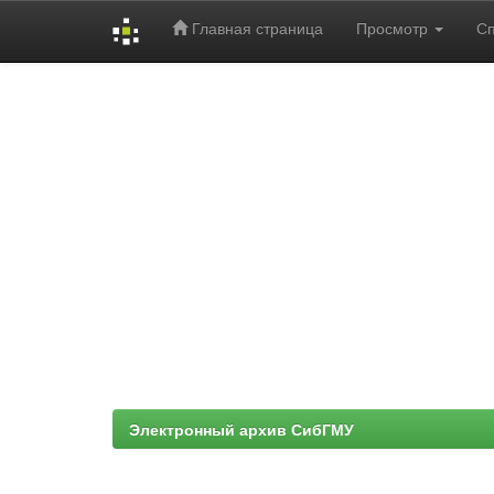
Главная страница
Просмотр
С
Skip
navigation
Электронный архив СибГМУ