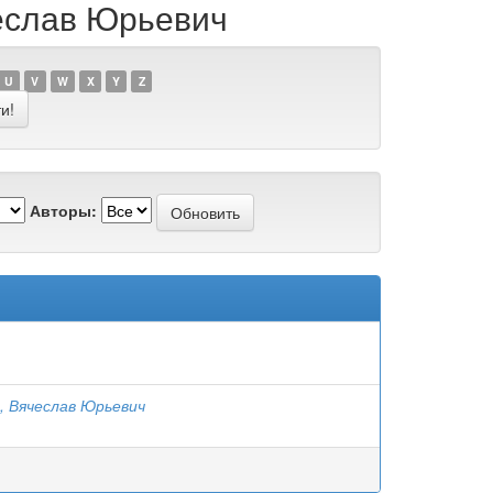
чеслав Юрьевич
U
V
W
X
Y
Z
Авторы:
, Вячеслав Юрьевич