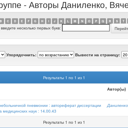
руппе - Авторы Даниленко, Вя
B
C
D
E
F
G
H
I
J
K
L
M
N
O
P
Q
R
S
T
 введите несколько первых букв:
Упорядочнить:
Вывести на страницу:
Результаты 1 по 1 из 1
Автор(ы)
небольничной пневмонии : автореферат диссертации
Даниленко
 медицинских наук : 14.00.43
Результаты 1 по 1 из 1