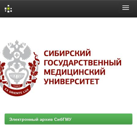
Skip
navigation
Электронный архив СибГМУ