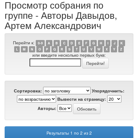
Просмотр собрания по
группе - Авторы Давыдов,
Артем Александрович
Перейти к:
0-9
A
B
C
D
E
F
G
H
I
J
K
L
M
N
O
P
Q
R
S
T
U
V
W
X
Y
Z
или введите несколько первых букв:
Сортировка:
Упорядочнить:
Вывести на страницу:
Авторы:
Результаты 1 по 2 из 2