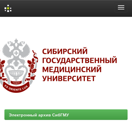
Skip
navigation
Электронный архив СибГМУ