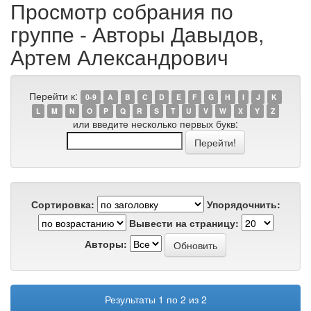
Просмотр собрания по
группе - Авторы Давыдов,
Артем Александрович
Перейти к:
0-9
A
B
C
D
E
F
G
H
I
J
K
L
M
N
O
P
Q
R
S
T
U
V
W
X
Y
Z
или введите несколько первых букв:
Сортировка:
Упорядочнить:
Вывести на страницу:
Авторы:
Результаты 1 по 2 из 2