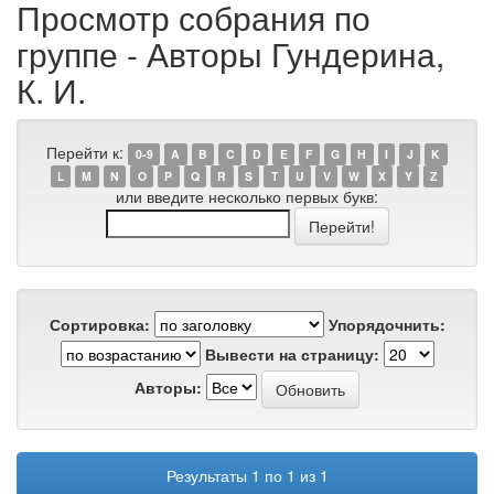
Просмотр собрания по
группе - Авторы Гундерина,
К. И.
Перейти к:
0-9
A
B
C
D
E
F
G
H
I
J
K
L
M
N
O
P
Q
R
S
T
U
V
W
X
Y
Z
или введите несколько первых букв:
Сортировка:
Упорядочнить:
Вывести на страницу:
Авторы:
Результаты 1 по 1 из 1