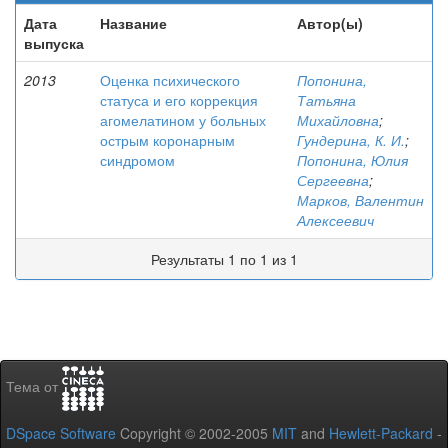
Дата
Название
Автор(ы)
выпуска
2013
Оценка психического
Попонина,
статуса и его коррекция
Татьяна
агомелатином у больных
Михайловна
;
острым коронарным
Гундерина, К. И.
;
синдромом
Попонина, Юлия
Сергеевна
;
Марков, Валентин
Алексеевич
Результаты 1 по 1 из 1
Тема от
DSpace Software
Copyright © 2002-2005
MIT
and
Hewlett-Packard
-