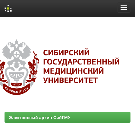
Skip
navigation
Электронный архив СибГМУ