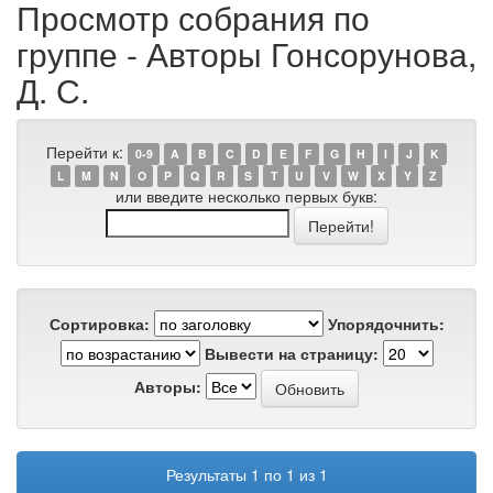
Просмотр собрания по
группе - Авторы Гонсорунова,
Д. С.
Перейти к:
0-9
A
B
C
D
E
F
G
H
I
J
K
L
M
N
O
P
Q
R
S
T
U
V
W
X
Y
Z
или введите несколько первых букв:
Сортировка:
Упорядочнить:
Вывести на страницу:
Авторы:
Результаты 1 по 1 из 1