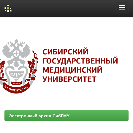
Skip
navigation
Электронный архив СибГМУ