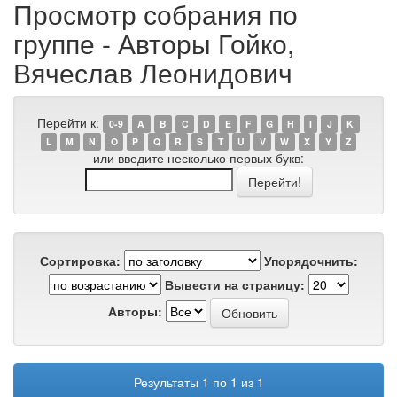
Просмотр собрания по
группе - Авторы Гойко,
Вячеслав Леонидович
Перейти к:
0-9
A
B
C
D
E
F
G
H
I
J
K
L
M
N
O
P
Q
R
S
T
U
V
W
X
Y
Z
или введите несколько первых букв:
Сортировка:
Упорядочнить:
Вывести на страницу:
Авторы:
Результаты 1 по 1 из 1