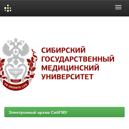
Skip
navigation
Электронный архив СибГМУ