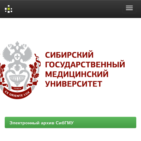
Skip
navigation
Электронный архив СибГМУ