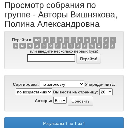
Просмотр собрания по
группе - Авторы Вишнякова,
Полина Александровна
Перейти к:
0-9
A
B
C
D
E
F
G
H
I
J
K
L
M
N
O
P
Q
R
S
T
U
V
W
X
Y
Z
или введите несколько первых букв:
Сортировка:
Упорядочнить:
Вывести на страницу:
Авторы:
Результаты 1 по 1 из 1