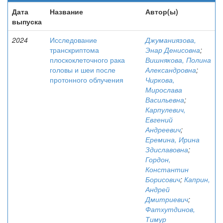
Дата
Название
Автор(ы)
выпуска
2024
Исследование
Джуманиязова,
транскриптома
Энар Денисовна
;
плоскоклеточного рака
Вишнякова, Полина
головы и шеи после
Александровна
;
протонного облучения
Чиркова,
Мирослава
Васильевна
;
Карпулевич,
Евгений
Андреевич
;
Еремина, Ирина
Здиславовна
;
Гордон,
Константин
Борисович
;
Каприн,
Андрей
Дмитриевич
;
Фатхутдинов,
Тимур