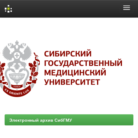
Skip
navigation
Электронный архив СибГМУ