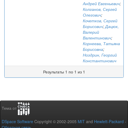
Андрей Евгеньевич
;
Колганов, Сергей
Олегович
;
Кочетков, Сергей
Борисович
;
Дацюк,
Валерий
Валентинович
;
Корнеева, Татьяна
Борисовна
;
Ноздрин, Георгий
Константинович
Результаты 1 по 1 из 1
Тема от
DSpace Software
Copyright © 2002-2005
MIT
and
Hewlett-Packard
-
Обратная связь