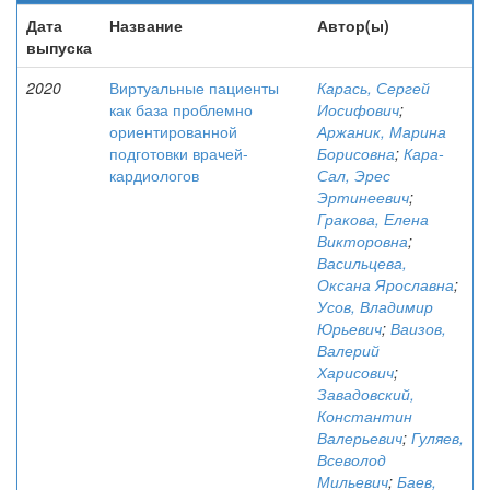
Дата
Название
Автор(ы)
выпуска
2020
Виртуальные пациенты
Карась, Сергей
как база проблемно
Иосифович
;
ориентированной
Аржаник, Марина
подготовки врачей-
Борисовна
;
Кара-
кардиологов
Сал, Эрес
Эртинеевич
;
Гракова, Елена
Викторовна
;
Васильцева,
Оксана Ярославна
;
Усов, Владимир
Юрьевич
;
Ваизов,
Валерий
Харисович
;
Завадовский,
Константин
Валерьевич
;
Гуляев,
Всеволод
Мильевич
;
Баев,