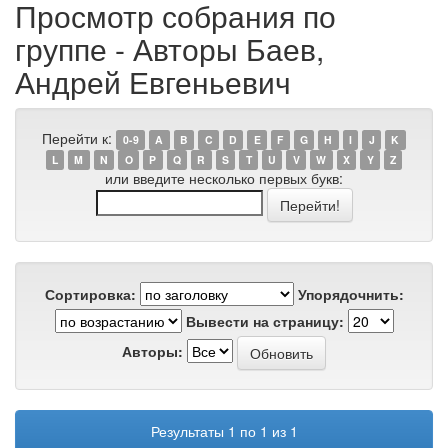
Просмотр собрания по
группе - Авторы Баев,
Андрей Евгеньевич
Перейти к:
0-9
A
B
C
D
E
F
G
H
I
J
K
L
M
N
O
P
Q
R
S
T
U
V
W
X
Y
Z
или введите несколько первых букв:
Сортировка:
Упорядочнить:
Вывести на страницу:
Авторы:
Результаты 1 по 1 из 1