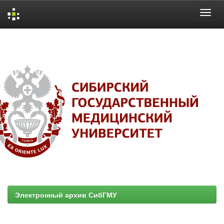
Skip
navigation
Электронный архив СибГМУ