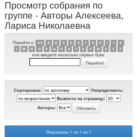
Просмотр собрания по
группе - Авторы Алексеева,
Лариса Николаевна
Перейти к:
0-9
A
B
C
D
E
F
G
H
I
J
K
L
M
N
O
P
Q
R
S
T
U
V
W
X
Y
Z
или введите несколько первых букв:
Сортировка:
Упорядочнить:
Вывести на страницу:
Авторы:
Результаты 1 по 1 из 1