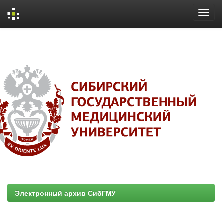
Skip
navigation
Электронный архив СибГМУ