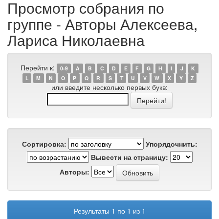
Просмотр собрания по
группе - Авторы Алексеева,
Лариса Николаевна
Перейти к:
0-9
A
B
C
D
E
F
G
H
I
J
K
L
M
N
O
P
Q
R
S
T
U
V
W
X
Y
Z
или введите несколько первых букв:
Сортировка:
Упорядочнить:
Вывести на страницу:
Авторы:
Результаты 1 по 1 из 1