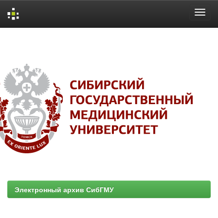
Skip
navigation
Электронный архив СибГМУ