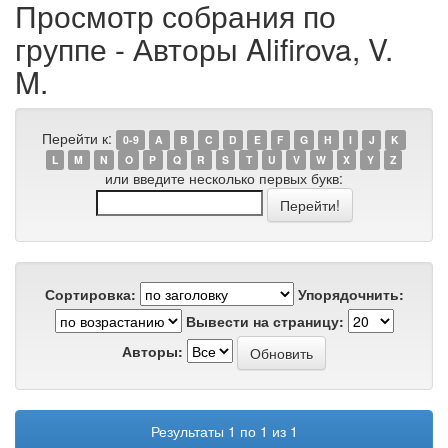
Просмотр собрания по
группе - Авторы Alifirova, V.
M.
Перейти к:
0-9
A
B
C
D
E
F
G
H
I
J
K
L
M
N
O
P
Q
R
S
T
U
V
W
X
Y
Z
или введите несколько первых букв:
Сортировка:
Упорядочнить:
Вывести на страницу:
Авторы:
Результаты 1 по 1 из 1