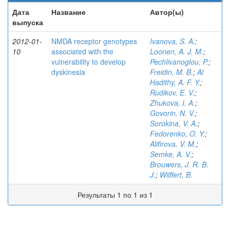
Дата
Название
Автор(ы)
выпуска
2012-01-
NMDA receptor genotypes
Ivanova, S. A.
;
10
associated with the
Loonen, A. J. M.
;
vulnerability to develop
Pechlivanoglou, P.
;
dyskinesia
Freidin, M. B.
;
Al
Hadithy, A. F. Y.
;
Rudikov, E. V.
;
Zhukova, I. A.
;
Govorin, N. V.
;
Sorokina, V. A.
;
Fedorenko, O. Y.
;
Alifirova, V. M.
;
Semke, A. V.
;
Brouwers, J. R. B.
J.
;
Wilffert, B.
Результаты 1 по 1 из 1